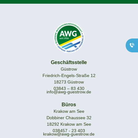
Geschäftsstelle
Güstrow
0171 - 83 43 110
Büro Krakow am
See
038457 - 23 403
Büro Parchim
Geschäftsstelle
03871 - 66 013
Güstrow
Friedrich-Engels-Straße 12
18273 Güstrow
03843 – 83 430
info@awg-guestrow.de
Büros
Krakow am See
Dobbiner Chaussee 32
18292 Krakow am See
038457 - 23 403
krakow@awg-guestrow.de