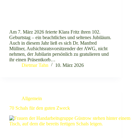
Geschäftsstelle
Am 7. März 2026 feierte Klara Fritz ihren 102.
Güstrow
Geburtstag – ein beachtliches und seltenes Jubiläum.
0171 - 83 43 110
Auch in diesem Jahr ließ es sich Dr. Manfred
Müllner, Aufsichtsratsvorsitzender der AWG, nicht
Büro Krakow am
nehmen, der Jubilarin persönlich zu gratulieren und
See
ihr einen Präsentkorb…
038457 - 23 403
Dietmar Tahn
10. März 2026
Büro Parchim
03871 - 66 013
Allgemein
70 Schals für den guten Zweck