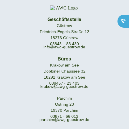
Güstrow
0171 - 83 43 110
Büro Krakow am
Geschäftsstelle
See
Güstrow
038457 - 23 403
Friedrich-Engels-Straße 12
18273 Güstrow
Büro Parchim
03843 – 83 430
03871 - 66 013
info@awg-guestrow.de
Büros
Krakow am See
Dobbiner Chaussee 32
18292 Krakow am See
038457 - 23 403
krakow@awg-guestrow.de
Parchim
Ostring 20
19370 Parchim
03871 - 66 013
parchim@awg-guestrow.de