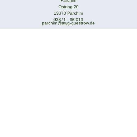
Parchim
Ostring 20
19370 Parchim
03871 - 66 013
parchim@awg-guestrow.de
Rechtliches
Impressum
Datenerhebung
Datenschutzhinweise
Barrierefreiheit
Weitere Seiten
GENO-Immobilien GmbH
AWG direkt-App
Socials
2026 © Allgemeine WohnungsbauGenossenschaft Güstrow –