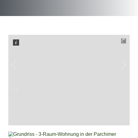
–
/
2