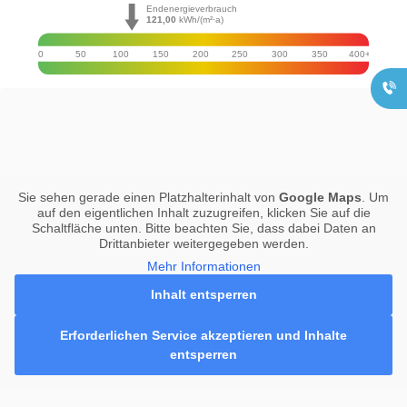
Endenergieverbrauch
03871 - 66 013
121,00
kWh/(m²·a)
0
50
100
150
200
250
300
350
400+
Sie sehen gerade einen Platzhalterinhalt von
Google Maps
. Um
auf den eigentlichen Inhalt zuzugreifen, klicken Sie auf die
Schaltfläche unten. Bitte beachten Sie, dass dabei Daten an
Drittanbieter weitergegeben werden.
Mehr Informationen
Inhalt entsperren
Erforderlichen Service akzeptieren und Inhalte
entsperren