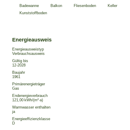
Badewanne
Balkon
Fliesenboden
Keller
Kunststoffboden
Energieausweistyp
Verbrauchs­ausweis
Gültig bis
12-2028
Baujahr
1961
Primärenergieträger
Geschäftsstelle
Gas
Güstrow
Endenergie­verbrauch
0171 - 83 43 110
121,00 kWh/(m²·a)
Büro Krakow am
Warmwasser enthalten
ja
See
Energie­effizienz­klasse
038457 - 23 403
D
Büro Parchim