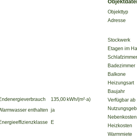
Objekttyp
Adresse
Etagen im H
Schlafzimme
Badezimmer
Balkone
Heizungsart
Baujahr
Endenergie­verbrauch
135,00 kWh/(m²·a)
Verfügbar ab
Warmwasser enthalten
ja
Nebenkosten
Energie­effizienz­klasse
E
Heizkosten
Warmmiete