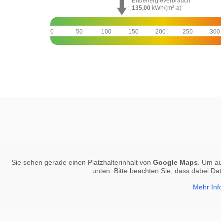
Endenergieverbrauch
135,00
kWh/(m²·a)
0
50
100
150
200
250
300
Sie sehen gerade einen Platzhalterinhalt von
Google Maps
. Um au
unten. Bitte beachten Sie, dass dabei Da
Mehr Inf