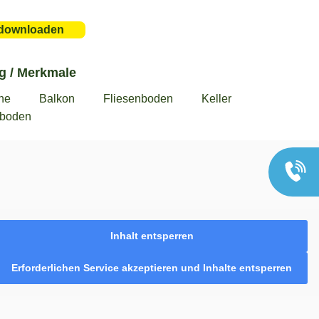
downloaden
Geschäftsstelle
Güstrow
03843 – 83 430
g / Merkmale
Büro Krakow am
ne
Balkon
Fliesenboden
Keller
See
fboden
038457 – 23 403
Büro Parchim
03871 – 62 790
Inhalt entsperren
Erforderlichen Service akzeptieren und Inhalte entsperren