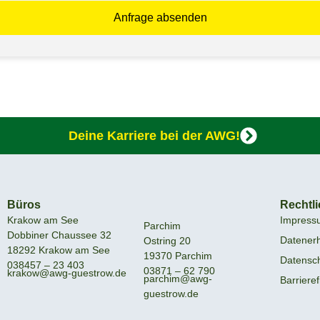
Deine Karriere bei der AWG!
Büros
Rechtl
Krakow am See
Impress
Parchim
Dobbiner Chaussee 32
Datener
Ostring 20
18292 Krakow am See
19370 Parchim
Datensc
038457 – 23 403
03871 – 62 790
krakow@awg-guestrow.de
parchim@awg-
Barrieref
guestrow.de