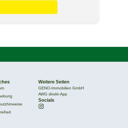
iches
Weitere Seiten
um
GENO-Immobilien GmbH
AWG direkt-App
hebung
Socials
hutzhinweise
reiheit