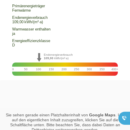
Primärenergieträger
Fernwärme
Endenergie­verbrauch
109,00 kWh/(m²·a)
Warmwasser enthalten
ja
Energie­effizienz­klasse
D
Geschäftsstelle
Endenergieverbrauch
Güstrow
109,00
kWh/(m²·a)
0171 - 83 43 110
0
50
100
150
200
250
300
350
400+
Büro Krakow am
See
038457 - 23 403
Büro Parchim
03871 - 66 013
Sie sehen gerade einen Platzhalterinhalt von
Google Maps
. Um
auf den eigentlichen Inhalt zuzugreifen, klicken Sie auf die
Schaltfläche unten. Bitte beachten Sie, dass dabei Daten an
Drittanbieter weitergegeben werden.