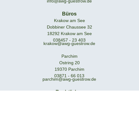
info@awg-guestrow.de
Büros
Krakow am See
Dobbiner Chaussee 32
18292 Krakow am See
038457 - 23 403
krakow@awg-guestrow.de
Parchim
Ostring 20
19370 Parchim
03871 - 66 013
parchim@awg-guestrow.de
Rechtliches
Impressum
Datenerhebung
Datenschutzhinweise
Barrierefreiheit
Weitere Seiten