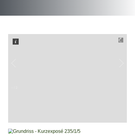
–
/
2