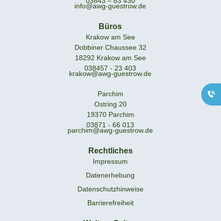
03843 – 83 430
info@awg-guestrow.de
Büros
Krakow am See
Dobbiner Chaussee 32
18292 Krakow am See
Geschäftsstelle
038457 - 23 403
krakow@awg-guestrow.de
Güstrow
0171 - 83 43 110
Parchim
Büro Krakow am
Ostring 20
See
19370 Parchim
03871 - 66 013
038457 - 23 403
parchim@awg-guestrow.de
Büro Parchim
03871 - 66 013
Rechtliches
Impressum
Datenerhebung
Datenschutzhinweise
Barrierefreiheit