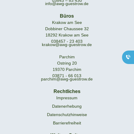
03843 – 83 430
info@awg-guestrow.de
Büros
Krakow am See
Dobbiner Chaussee 32
18292 Krakow am See
Geschäftsstelle
038457 - 23 403
krakow@awg-guestrow.de
Güstrow
0171 - 83 43 110
Parchim
Büro Krakow am
Ostring 20
See
19370 Parchim
03871 - 66 013
038457 - 23 403
parchim@awg-guestrow.de
Büro Parchim
03871 - 66 013
Rechtliches
Impressum
Datenerhebung
Datenschutzhinweise
Barrierefreiheit